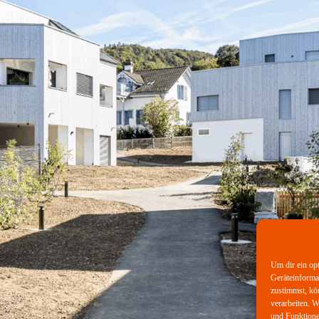
Um dir ein op
Geräteinforma
zustimmst, kö
verarbeiten. 
und Funktione